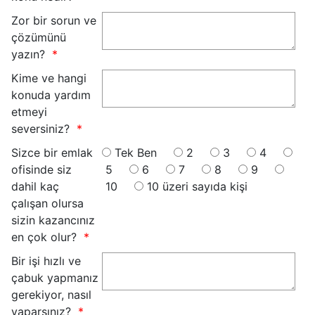
Zor bir sorun ve
çözümünü
yazın?
Kime ve hangi
konuda yardım
etmeyi
seversiniz?
Sizce bir emlak
Tek Ben
2
3
4
ofisinde siz
5
6
7
8
9
dahil kaç
10
10 üzeri sayıda kişi
çalışan olursa
sizin kazancınız
en çok olur?
Bir işi hızlı ve
çabuk yapmanız
gerekiyor, nasıl
yaparsınız?