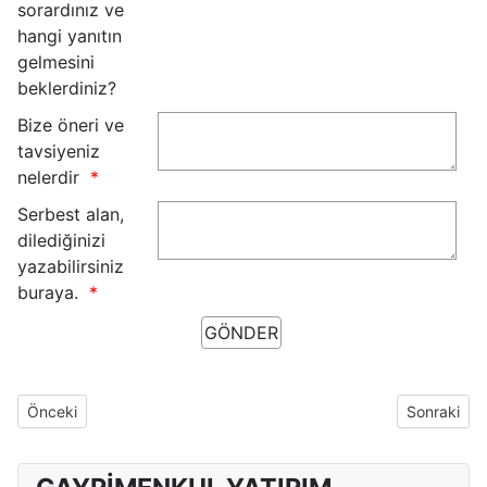
sorardınız ve
hangi yanıtın
gelmesini
beklerdiniz?
Bize öneri ve
tavsiyeniz
nelerdir
Serbest alan,
dilediğinizi
yazabilirsiniz
buraya.
Önceki makale: GAYRİMENKUL YATIRIM DANIŞMANLIĞI FARKI
Sonraki mak
Önceki
Sonraki