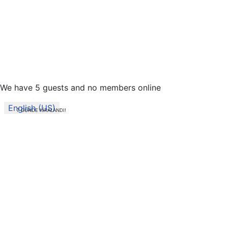
We have 5 guests and no members online
Select your language
English (US)
7 GÜNDE KİRALANDI!